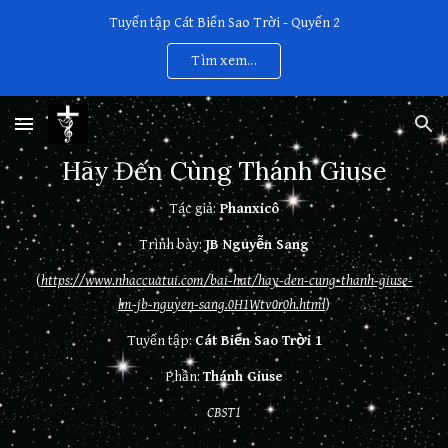
Tuyển tập Cát Biển Sao Trời - Quyển 2
Skip to main content
Skip to navigation
Tìm xem...
Hãy Đến Cùng Thánh Giuse
Tác giả:
Phanxicô
Trình bày:
JB Nguyễn Sang
(
https://www.nhaccuatui.com/bai-hat/hay-den-cung-thanh-giuse-
lm-jb-nguyen-sang.0H1Wtv0r0h.html
)
Tuyển tập:
Cát Biển Sao Trời 1
Phần:
Thánh Giuse
CBST1