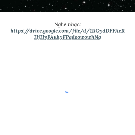
Nghe nhạc:
https://drive.google.com/file/d/1IlGydDFFAeR
HjHyFAuhyFPqdoowowhNg