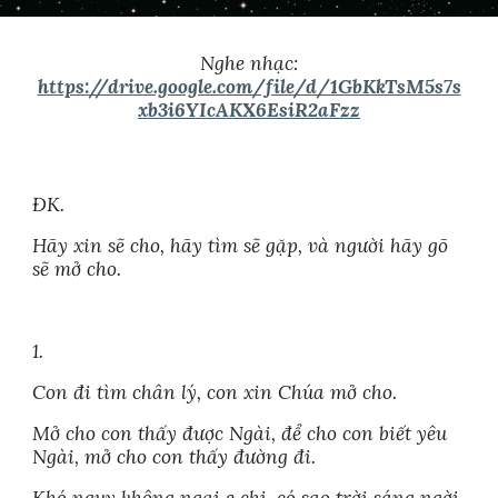
Nghe nhạc:
https://drive.google.com/file/d/1GbKkTsM5s7s
xb3i6YIcAKX6EsiR2aFzz
ĐK.
Hãy xin sẽ cho, hãy tìm sẽ gặp, và người hãy gõ
sẽ mở cho.
1.
Con đi tìm chân lý, con xin Chúa mở cho.
Mở cho con thấy được Ngài, để cho con biết yêu
Ngài, mở cho con thấy đường đi.