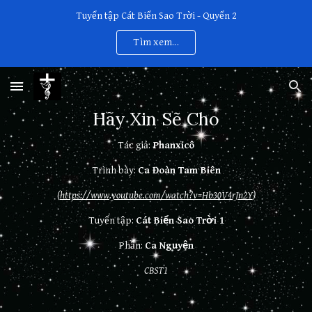
Tuyển tập Cát Biển Sao Trời - Quyển 2
Skip to main content
Skip to navigation
Tìm xem...
Hãy Xin Sẽ Cho
Tác giả:
Phanxicô
Trình bày:
Ca Đoàn Tam Biên
(
https://www.youtube.com/watch?v=Hb30V4rJn2Y
)
Tuyển tập:
Cát Biển Sao Trời 1
Phần:
Ca Nguyện
CBST1