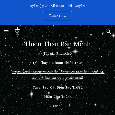
Tuyển tập Cát Biển Sao Trời - Quyển 2
Skip to main content
Skip to navigation
Tìm xem...
Thiên Thần Bản Mệnh
Tác giả:
Phanxicô
Trình bày:
Ca Đoàn Thiên Thần
(
https://www.nhaccuatui.com/bai-hat/thien-than-ban-menh-ca-
doan-thien-than.6e9DCJrhali8.html
)
Tuyển tập:
Cát Biển Sao Trời 1
Phần:
Chư Thánh
CBST1