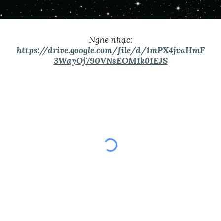
Nghe nhạc:
https://drive.google.com/file/d/1mPX4jvaHmF
3WayOj790VNsEOM1k01EJS