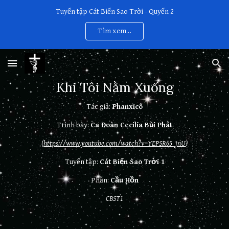
Tuyển tập Cát Biển Sao Trời - Quyển 2
Skip to main content
Skip to navigation
Tìm xem...
Khi Tôi Nằm Xuống
Tác giả:
Phanxicô
Trình bày:
Ca Đoàn Cecilia Bùi Phát
(
https://www.youtube.com/watch?v=YEPSR65_jnU
)
Tuyển tập:
Cát Biển Sao Trời 1
Phần:
Cầu Hồn
CBST1