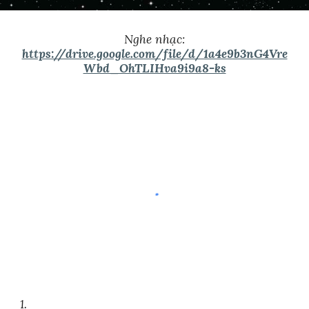
Nghe nhạc:
https://drive.google.com/file/d/1a4e9b3nG4Vre
Wbd_OhTLIHva9i9a8-ks
1.