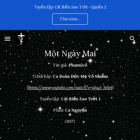
Tuyển tập Cát Biển Sao Trời - Quyển 2
Skip to main content
Skip to navigation
Tìm xem...
Một Ngày Mai
Tác giả:
Phanxicô
Trình bày:
Ca Đoàn Đức Mẹ Vô Nhiễm
(
https://www.youtube.com/watch?v=jdgq3_htlp4
)
Tuyển tập:
Cát Biển Sao Trời 1
Phần:
Ca Nguyện
CBST1