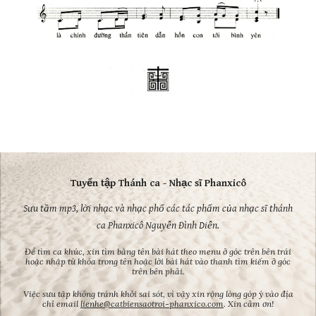
Tuyển tập Thánh ca - Nhạc sĩ Phanxicô
Sưu tầm mp3, lời nhạc và nhạc phổ các tác phẩm của nhạc sĩ thánh
ca Phanxicô Nguyễn Đình Diễn.
Để tìm ca khúc, xin tìm bằng tên bài hát theo menu ở góc trên bên trái
hoặc nhập từ khóa trong tên hoặc lời bài hát vào thanh tìm kiếm ở góc
trên bên phải.
Việc sưu tập không tránh khỏi sai sót, vì vậy xin rộng lòng góp ý vào địa
chỉ email
lienhe@catbiensaotroi-phanxico.com
. Xin cảm ơn!