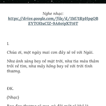
Nghe nhạc:
https://drive.google.com/file/d/1M71RpHpqQB
EYTOl1uClZ-9A6oipXTt6T
1.
Chúa ơi, một ngày mai con đây sẽ về với Ngài.
Như ánh sáng bay về mặt trời, như tia máu thắm
trôi về tim, như mây hồng bay về với trời tình
thương.
ĐK.
(Nhạc)