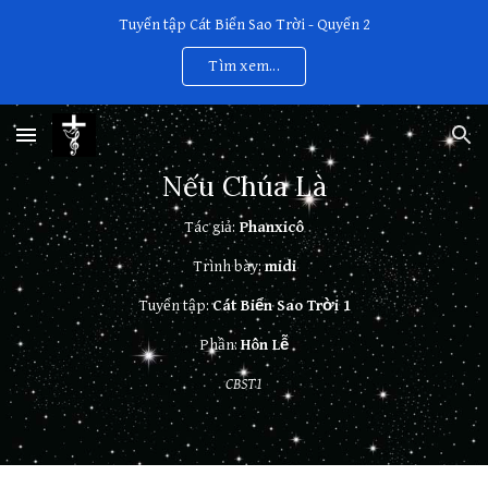
Tuyển tập Cát Biển Sao Trời - Quyển 2
Skip to main content
Skip to navigation
Tìm xem...
Nếu Chúa Là
Tác giả:
Phanxicô
Trình bày:
midi
Tuyển tập:
Cát Biển Sao Trời 1
Phần:
Hôn Lễ
CBST1