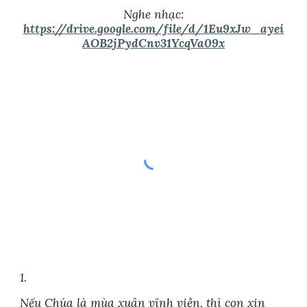
Nghe nhạc:
https://drive.google.com/file/d/1Eu9xJw_ayei
AOB2jPydCnv31YcqVa09x
1.
Nếu Chúa là mùa xuân vĩnh viễn, thì con xin