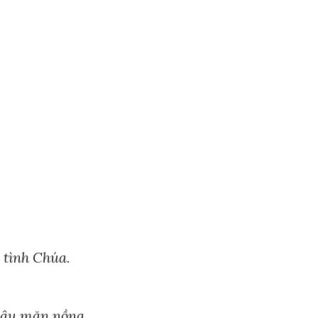
 tình Chúa.
 câu mặn nồng.