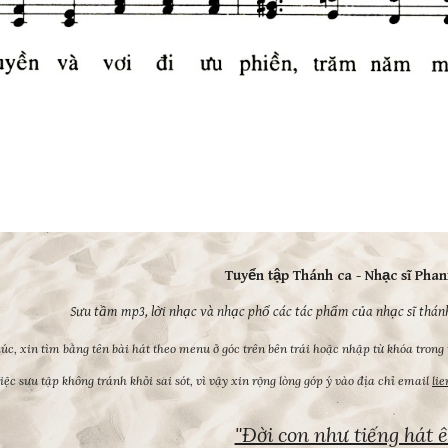
Tuyển tập Thánh ca - Nhạc sĩ Phan
Sưu tầm mp3, lời nhạc và nhạc phổ các tác phẩm của nhạc sĩ thán
úc, xin tìm bằng tên bài hát theo menu ở góc trên bên trái hoặc nhập từ khóa trong 
iệc sưu tập không tránh khỏi sai sót, vì vậy xin rộng lòng góp ý vào địa chỉ email
li
"Đời con như tiếng hát
abuse