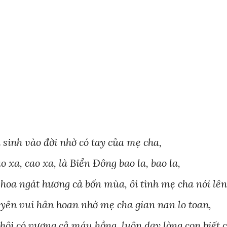
sinh vào đời nhờ có tay của mẹ cha,
o xa, cao xa, là Biển Đông bao la, bao la,
hoa ngát hương cả bốn mùa, ôi tình mẹ cha nói lên
 yên vui hân hoan nhờ mẹ cha gian nan lo toan,
hôi có vương cả máu hồng, luôn dạy lòng con biết