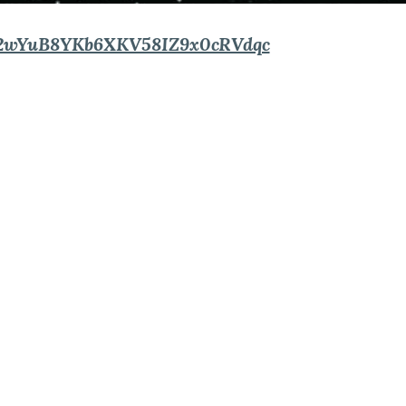
dFR2wYuB8YKb6XKV58IZ9x0cRVdqc