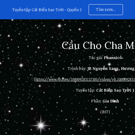
Tìm xem...
Tuyển tập Cát Biển Sao Trời - Quyển 2
ip to main content
Skip to navigat
Cầu Cho Cha M
Tác giả:
Phanxicô
Trình bày:
JB Nguyễn Sang, Hương
(
https://www.fb.com/100009283137385/videos/vb.100009283
Tuyển tập:
Cát Biển Sao Trời 1
Phần:
Gia Đình
CBST1