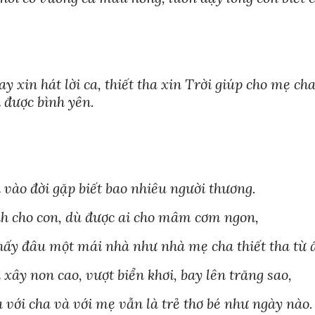
ay xin hát lời ca, thiết tha xin Trời giúp cho mẹ c
được bình yên.
n vào đời gặp biết bao nhiêu người thương.
nh cho con, dù được ai cho mâm cơm ngon,
hấy đâu một mái nhà như nhà mẹ cha thiết tha từ 
n xây non cao, vượt biển khơi, bay lên trăng sao,
 với cha và với mẹ vẫn là trẻ thơ bé như ngày nào.