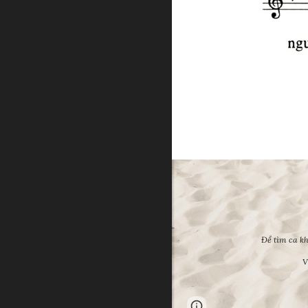
Để tìm ca kh
V
Google Sites
Report 