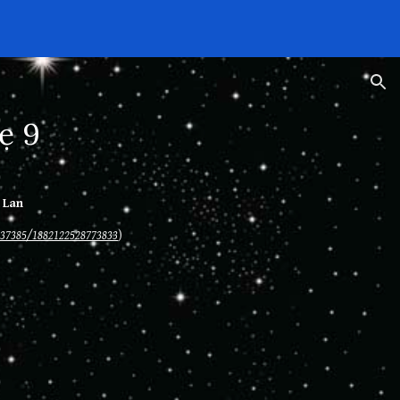
ion
ẹ 9
 Lan
137385/1882122528773833
)