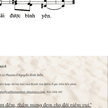
xicô
h ca Phanxicô Nguyễn Đình Diễn.
tên hoặc lời bài hát vào thanh tìm kiếm ở góc trên bên phải.
enhe@catbiensaotroi-phanxico.com
. Xin cảm ơn!
 êm đềm, thầm mong đem cho đời niềm vui."